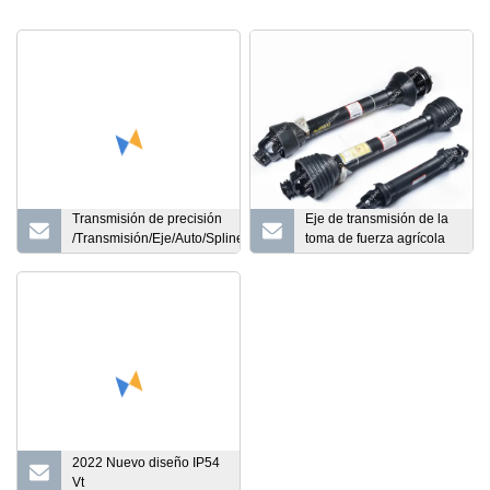
Transmisión de precisión
Eje de transmisión de la
/Transmisión/Eje/Auto/Spline/Piezas
toma de fuerza agrícola
de maquinaria/ Engranaje del rotor
para excavadoras y
Eje moleteado de mecanizado
cosechadoras de patatas
personalizado
2022 Nuevo diseño IP54
Vt