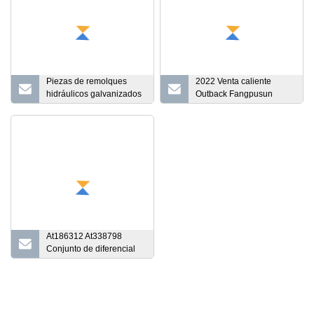
Piezas de remolques
2022 Venta caliente
hidráulicos galvanizados
Outback Fangpusun
16 toneladas tipo Fuwa
Flexmax MPPT 60A 80
Eje trasero Precio de
Controlador de carga
venta
solar para 12V 24V 36V
48V 60V LiFePO4 Batería
con CE RoHS SGS
At186312 At338798
Conjunto de diferencial
trasero de
retroexcavadora para
John Deere