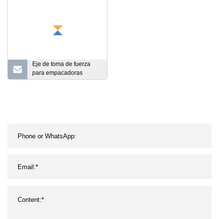
billar del acero de
carbono del metal
Eje de toma de fuerza
para empacadoras
cuadradas