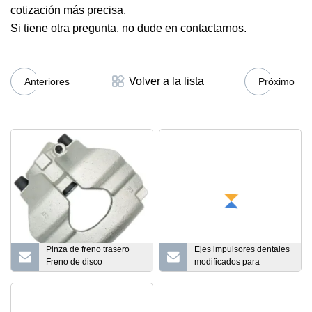
cotización más precisa.
Si tiene otra pregunta, no dude en contactarnos.
Volver a la lista
Anteriores
Próximo
Pinza de freno trasero
Ejes impulsores dentales
Freno de disco
modificados para
Estacionamiento Piezas
requisitos particulares de
de automóviles
la dirección de la hélice
de la toma de fuerza del