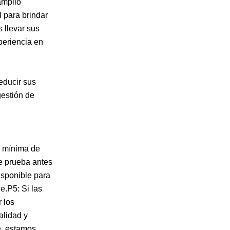
amplio
l para brindar
s llevar sus
periencia en
educir sus
gestión de
d mínima de
e prueba antes
isponible para
e.P5: Si las
 los
alidad y
e, estamos