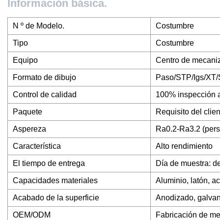
Información básica.
N º de Modelo.
Costumbre
Tipo
Costumbre
Equipo
Centro de mecaniza
Formato de dibujo
Paso/STP/Igs/XT/
Control de calidad
100% inspección a
Paquete
Requisito del clie
Aspereza
Ra0.2-Ra3.2 (pers
Característica
Alto rendimiento
El tiempo de entrega
Día de muestra: d
Capacidades materiales
Aluminio, latón, a
Acabado de la superficie
Anodizado, galvano
OEM/ODM
Fabricación de m