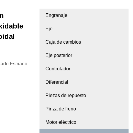
ón
Engranaje
xidable
Eje
oidal
Caja de cambios
Eje posterior
zado Estriado
Controlador
Diferencial
Piezas de repuesto
Pinza de freno
Motor eléctrico