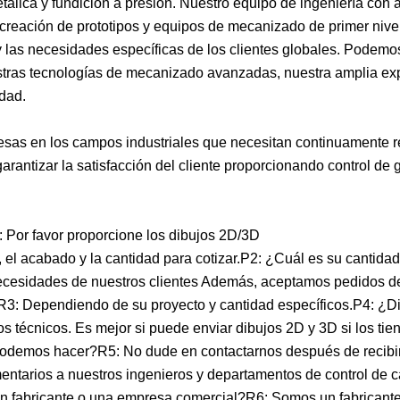
álica y fundición a presión. Nuestro equipo de ingeniería con 
e creación de prototipos y equipos de mecanizado de primer nive
s y las necesidades específicas de los clientes globales. Podemo
estras tecnologías de mecanizado avanzadas, nuestra amplia ex
idad.
esas en los campos industriales que necesitan continuamente r
arantizar la satisfacción del cliente proporcionando control de 
: Por favor proporcione los dibujos 2D/3D
l acabado y la cantidad para cotizar.P2: ¿Cuál es su cantida
ecesidades de nuestros clientes Además, aceptamos pedidos d
R3: Dependiendo de su proyecto y cantidad específicos.P4: ¿D
 técnicos. Es mejor si puede enviar dibujos 2D y 3D si los tien
demos hacer?R5: No dude en contactarnos después de recibir
entarios a nuestros ingenieros y departamentos de control de c
un fabricante o una empresa comercial?R6: Somos un fabricant