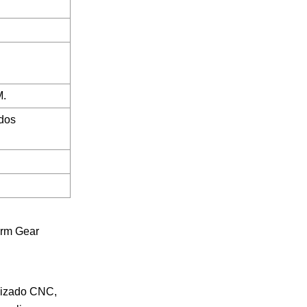
M.
ados
anizado CNC,