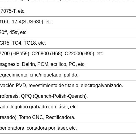
7075-T, etc.
 316L, 17-4(SUS630), etc.
0#, 45#, etc.
/GR5, TC4, TC18, etc.
7700 (HPb59), C26800 (H68), C22000(H90), etc.
agnesio, Delrin, POM, acrílico, PC, etc.
grecimiento, cinc/niquelado, pulido.
vación PVD, revestimiento de titanio, electrogalvanizado.
troforesis, QPQ (Quench-Polish-Quench).
ado, logotipo grabado con láser, etc.
esado), Torno CNC, Rectificadora.
erforadora, cortadora por láser, etc.