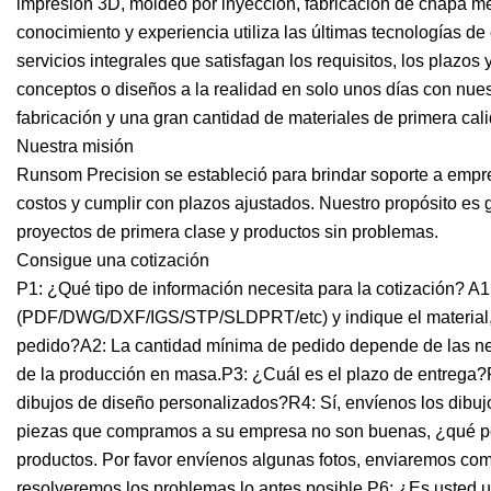
impresión 3D, moldeo por inyección, fabricación de chapa met
conocimiento y experiencia utiliza las últimas tecnologías d
servicios integrales que satisfagan los requisitos, los plazo
conceptos o diseños a la realidad en solo unos días con nu
fabricación y una gran cantidad de materiales de primera cal
Nuestra misión
Runsom Precision se estableció para brindar soporte a empr
costos y cumplir con plazos ajustados. Nuestro propósito es g
proyectos de primera clase y productos sin problemas.
Consigue una cotización
P1: ¿Qué tipo de información necesita para la cotización? A1
(PDF/DWG/DXF/IGS/STP/SLDPRT/etc) y indique el material, e
pedido?A2: La cantidad mínima de pedido depende de las n
de la producción en masa.P3: ¿Cuál es el plazo de entrega?
dibujos de diseño personalizados?R4: Sí, envíenos los dibujos
piezas que compramos a su empresa no son buenas, ¿qué po
productos. Por favor envíenos algunas fotos, enviaremos com
resolveremos los problemas lo antes posible.P6: ¿Es usted 