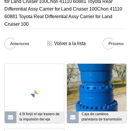
for Land Cruiser 100Chon 41110 60881 Toyota Rear
Differential Assy Carrier for Land Cruiser 100Chon 41110
60881 Toyota Rear Differential Assy Carrier for Land
Cruiser 100
Volver a la lista
Anteriores
Próximo
4.5t forjó el eje trasero de
Caja de cambios
la impulsión del eje
planetaria de transmisión
delantero de la dirección
recta de alto par para
de la suspensión de las
equipos de mecanizado