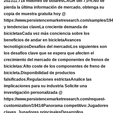
2023
11.718 millones de dólares
CAGR del 7,0%.
No se
pierda la última información de mercado, obtenga su
copia de muestra gratuita hoy @
https://www.persistencemarketresearch.com/samples/19
y tendencias clave
La creciente demanda de
bicicletas
Cada vez más conciencia sobre los
beneficios de andar en bicicleta
Avances
tecnológicos
Desafíos del mercado
Los siguientes son
los desafíos clave que se espera que afecten el
crecimiento del mercado de componentes de frenos de
bicicletas:
Alto coste de los componentes de freno de
bicicleta.
Disponibilidad de productos
falsificados.
Regulaciones estrictas
Analice las
implicaciones para su industria Solicite una
investigación personalizada @
https://www.persistencemarketresearch.com/request-
customization/19414
Panorama competitivo:
Jugadores
claves. Jugadores principales
Desarrollos