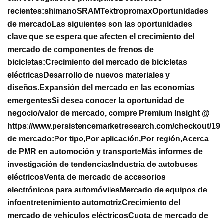
recientes:
shimano
SRAM
Tektro
promax
Oportunidades
de mercado
Las siguientes son las oportunidades
clave que se espera que afecten el crecimiento del
mercado de componentes de frenos de
bicicletas:
Crecimiento del mercado de bicicletas
eléctricas
Desarrollo de nuevos materiales y
diseños.
Expansión del mercado en las economías
emergentes
Si desea conocer la oportunidad de
negocio/valor de mercado, compre Premium Insight @
https://www.persistencemarketresearch.com/checkout/1
de mercado:
Por tipo,
Por aplicación,
Por región,
Acerca
de PMR en automoción y transporte
Más informes de
investigación de tendencias
Industria de autobuses
eléctricos
Venta de mercado de accesorios
electrónicos para automóviles
Mercado de equipos de
infoentretenimiento automotriz
Crecimiento del
mercado de vehículos eléctricos
Cuota de mercado de