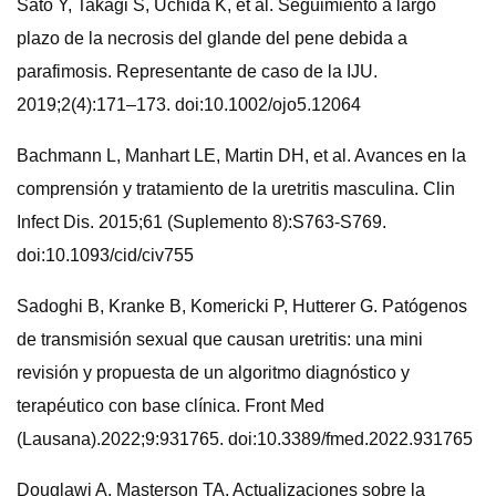
Sato Y, Takagi S, Uchida K, et al. Seguimiento a largo
plazo de la necrosis del glande del pene debida a
parafimosis. Representante de caso de la IJU.
2019;2(4):171–173. doi:10.1002/ojo5.12064
Bachmann L, Manhart LE, Martin DH, et al. Avances en la
comprensión y tratamiento de la uretritis masculina. Clin
Infect Dis. 2015;61 (Suplemento 8):S763-S769.
doi:10.1093/cid/civ755
Sadoghi B, Kranke B, Komericki P, Hutterer G. Patógenos
de transmisión sexual que causan uretritis: una mini
revisión y propuesta de un algoritmo diagnóstico y
terapéutico con base clínica. Front Med
(Lausana).2022;9:931765. doi:10.3389/fmed.2022.931765
Douglawi A, Masterson TA. Actualizaciones sobre la