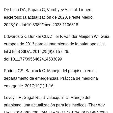
De Luca DA, Papara C, Vorobyev A, et al. Liquen
escleroso: la actualización de 2023. Frente Medio.
2023;10. doi:10.3389/fmed.2023.1106318
Edwards SK, Bunker CB, Ziller F, van der Meijden WI. Guía
europea de 2013 para el tratamiento de la balanopostitis.
Int J ETS SIDA. 2014;25(9):615-626.
doi:10.1177/0956462414533099
Podole GS, Babcock C. Manejo del priapismo en el
departamento de emergencias. Práctica de medicina
emergente. 2017;19(1):1-16.
Levey HR, Segal RL, Bivalacqua TJ. Manejo del
priapismo: una actualización para los médicos. Ther Adv
Urol. 2014;6(6):230–244, doi:10.1177/1756287214542096