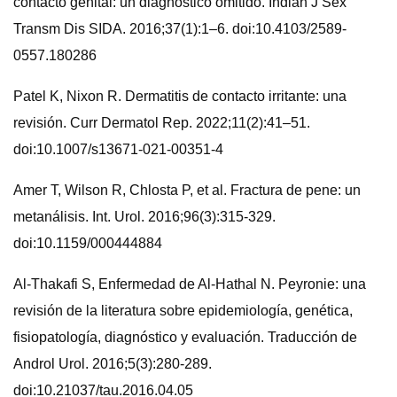
contacto genital: un diagnóstico omitido. Indian J Sex
Transm Dis SIDA. 2016;37(1):1–6. doi:10.4103/2589-
0557.180286
Patel K, Nixon R. Dermatitis de contacto irritante: una
revisión. Curr Dermatol Rep. 2022;11(2):41–51.
doi:10.1007/s13671-021-00351-4
Amer T, Wilson R, Chlosta P, et al. Fractura de pene: un
metanálisis. Int. Urol. 2016;96(3):315-329.
doi:10.1159/000444884
Al-Thakafi S, Enfermedad de Al-Hathal N. Peyronie: una
revisión de la literatura sobre epidemiología, genética,
fisiopatología, diagnóstico y evaluación. Traducción de
Androl Urol. 2016;5(3):280-289.
doi:10.21037/tau.2016.04.05