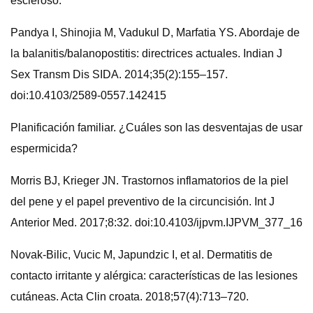
escleroso.
Pandya I, Shinojia M, Vadukul D, Marfatia YS. Abordaje de
la balanitis/balanopostitis: directrices actuales. Indian J
Sex Transm Dis SIDA. 2014;35(2):155–157.
doi:10.4103/2589-0557.142415
Planificación familiar. ¿Cuáles son las desventajas de usar
espermicida?
Morris BJ, Krieger JN. Trastornos inflamatorios de la piel
del pene y el papel preventivo de la circuncisión. Int J
Anterior Med. 2017;8:32. doi:10.4103/ijpvm.IJPVM_377_16
Novak-Bilic, Vucic M, Japundzic I, et al. Dermatitis de
contacto irritante y alérgica: características de las lesiones
cutáneas. Acta Clin croata. 2018;57(4):713–720.