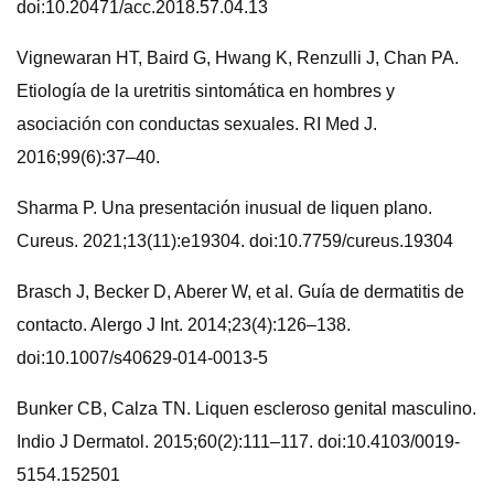
doi:10.20471/acc.2018.57.04.13
Vignewaran HT, Baird G, Hwang K, Renzulli J, Chan PA.
Etiología de la uretritis sintomática en hombres y
asociación con conductas sexuales. RI Med J.
2016;99(6):37–40.
Sharma P. Una presentación inusual de liquen plano.
Cureus. 2021;13(11):e19304. doi:10.7759/cureus.19304
Brasch J, Becker D, Aberer W, et al. Guía de dermatitis de
contacto. Alergo J Int. 2014;23(4):126–138.
doi:10.1007/s40629-014-0013-5
Bunker CB, Calza TN. Liquen escleroso genital masculino.
Indio J Dermatol. 2015;60(2):111–117. doi:10.4103/0019-
5154.152501