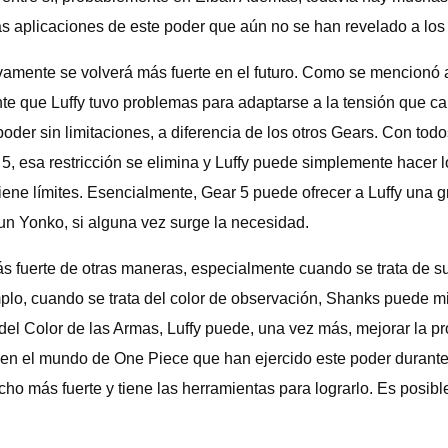
 aplicaciones de este poder que aún no se han revelado a los 
tivamente se volverá más fuerte en el futuro. Como se mencionó
nte que Luffy tuvo problemas para adaptarse a la tensión que ca
der sin limitaciones, a diferencia de los otros Gears. Con tod
5, esa restricción se elimina y Luffy puede simplemente hacer l
iene límites. Esencialmente, Gear 5 puede ofrecer a Luffy una 
un Yonko, si alguna vez surge la necesidad.
 fuerte de otras maneras, especialmente cuando se trata de su 
emplo, cuando se trata del color de observación, Shanks puede mi
el Color de las Armas, Luffy puede, una vez más, mejorar la prod
n el mundo de One Piece que han ejercido este poder durante 
o más fuerte y tiene las herramientas para lograrlo. Es posibl