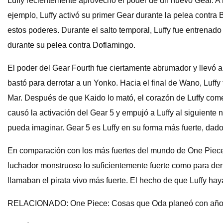
Luffy recientemente aprovechó el poder de un nuevo Gear. A l
ejemplo, Luffy activó su primer Gear durante la pelea contra
estos poderes. Durante el salto temporal, Luffy fue entrenado
durante su pelea contra Doflamingo.
El poder del Gear Fourth fue ciertamente abrumador y llevó a
bastó para derrotar a un Yonko. Hacia el final de Wano, Luff
Mar. Después de que Kaido lo mató, el corazón de Luffy comen
causó la activación del Gear 5 y empujó a Luffy al siguiente 
pueda imaginar. Gear 5 es Luffy en su forma más fuerte, dado
En comparación con los más fuertes del mundo de One Piece, 
luchador monstruoso lo suficientemente fuerte como para der
llamaban el pirata vivo más fuerte. El hecho de que Luffy ha
RELACIONADO: One Piece: Cosas que Oda planeó con años