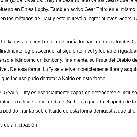
o largo de los años, Luffy ha desarrollado varios Gears que le
 Blueno en Enies Lobby. También activó Gear Third en el mismo 
 en los métodos de Haki y esto lo llevó a lograr nuevos Gears. 
 Luffy hasta un nivel en el que podía luchar contra los fuerte
y finalmente logró ascender al siguiente nivel y luchar en igua
zó a latir como un tambor y, finalmente, su Fruta del Diablo des
nivel. De esta forma, Luffy se vuelve increíblemente libre y ad
 que incluso pudo derrotar a Kaido en esta forma.
Gear 5 Luffy es esencialmente capaz de defenderse e incluso d
rotar a cualquiera en combate. Se había ganado el apodo de la
ya podido triunfar sobre Kaido de esta forma demuestra que aho
 de anticipación