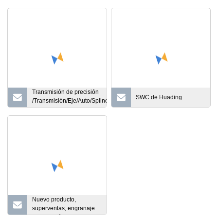
Transmisión de precisión
SWC de Huading
/Transmisión/Eje/Auto/Spline/Piezas
de maquinaria/ Engranaje del rotor
Eje moleteado de mecanizado
personalizado
Nuevo producto,
superventas, engranaje
de dirección de