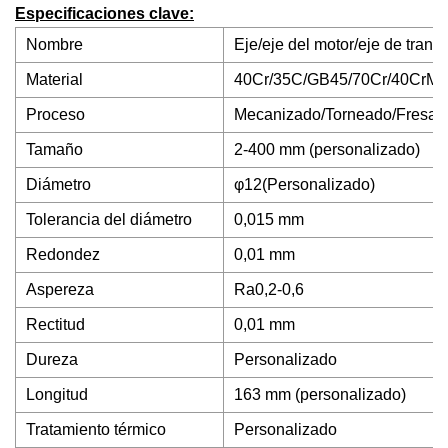
Especificaciones clave:
Nombre
Eje/eje del motor/eje de transm
Material
40Cr/35C/GB45/70Cr/40CrMo
Proceso
Mecanizado/Torneado/Fresado
Tamaño
2-400 mm (personalizado)
Diámetro
φ12(Personalizado)
Tolerancia del diámetro
0,015 mm
Redondez
0,01 mm
Aspereza
Ra0,2-0,6
Rectitud
0,01 mm
Dureza
Personalizado
Longitud
163 mm (personalizado)
Tratamiento térmico
Personalizado