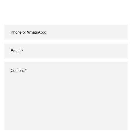
cremallera de dirección
hidráulica usado para
Toyota FIAT Citroen
Toyota Ford VW Mazda