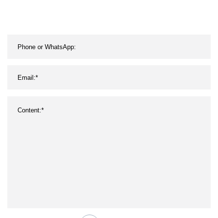
Acoplamientos
universales de eje
transversal de horquilla
integral