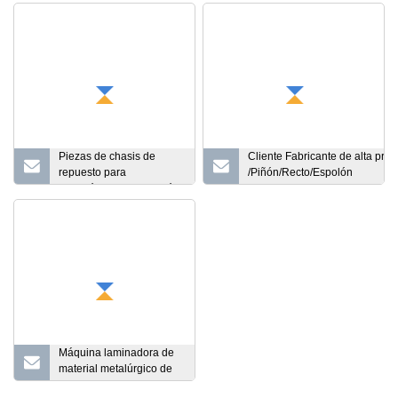
Piezas de chasis de
Cliente Fabricante de alta prec
repuesto para
/Piñón/Recto/Espolón
automóviles de precisión,
helicoidal/Planetario/Transmi
cajas de engranajes de
CNC/Engranaje impulsor
sistema de transmisión
diferencial de forja,
engranaje helicoidal de
piñón y anillo helicoidal
de gusano grande OEM
para camión
Máquina laminadora de
material metalúrgico de
acero Tipo SWC